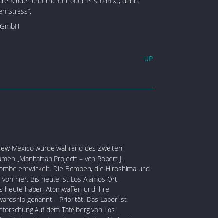
re Kinder unterrichtet oder Pesto mixt, denn:
en Stress“.
g GmbH
UP
 New Mexico wurde während des Zweiten
men „Manhattan Project“ – von Robert J.
mbe entwickelt. Die Bomben, die Hiroshima und
von hier. Bis heute ist Los Alamos Ort
bis heute haben Atomwaffen und ihre
ardship genannt – Priorität. Das Labor ist
forschung.Auf dem Tafelberg von Los