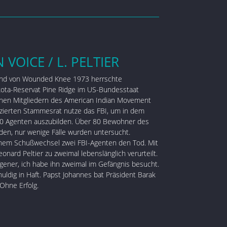
 VOICE / L. PELTIER
and von Wounded Knee 1973 herrschte
kota-Reservat Pine Ridge im US-Bundesstaat
chen Mitgliedern des American Indian Movement
zierten Stammesrat nutze das FBI, um in dem
00 Agenten auszubilden. Über 80 Bewohner des
den, nur wenige Fälle wurden untersucht.
inem Schußwechsel zwei FBI-Agenten den Tod. Mit
nard Peltier zu zweimal lebenslänglich verurteilt.
fangener, ich habe ihn zweimal im Gefängnis besucht.
huldig in Haft. Papst Johannes bat Präsident Barak
Ohne Erfolg.