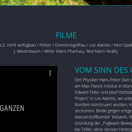
FILME
z.Z. nicht verfügbar) /
Peltier /
Donnervogelfrau /
Los Alamos
/
Kern.Spal
J. Weizenbaum
/
White Man’s Phantasy, Red Man’s Reality
VOM SINN DES
Der Physiker Hans-Peter Dürr 
am Max-Planck-Institut in Mün
Edward Teller und Josef Rotbla
Project“ in Los Alamos, wo un
Bomben konstruiert wurden, m
zerstörten. Beide gingen entge
Wasserstoffbombe“ bekannt, Rot
Gründung der „Pugwash-Bewegu
bei Teller, ohne dessen Hinte