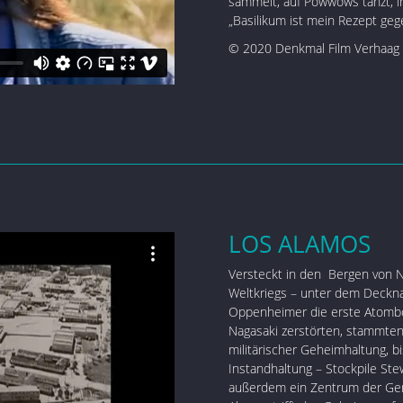
sammelt, auf Powwows tanzt, ih
„Basilikum ist mein Rezept geg
© 2020 Denkmal Film Verhaa
LOS ALAMOS
Versteckt in den Bergen von
Weltkriegs – unter dem Deckna
Oppenheimer die erste Atombo
Nagasaki zerstörten, stammten 
militärischer Geheimhaltung, 
Instandhaltung – Stockpile Stew
außerdem ein Zentrum der Gen