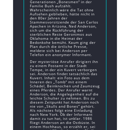
Generationen „Bonesmen“ in der
Familie Bush aufzählt.
Wahrscheinlich wäre die Tat ohne
Aufsehen geblieben, hätte nicht in
den 80er Jahren der
Stammesvorsitzende der San Carlos
Apachen in Arizona, Ned Anderson,
sich um die Rückführung der
sterblichen Reste Geronimos aus
Oklahoma in die Heimat der
Bedonkohe bemüht. Kaum ging der
Plan durch die örtliche Presse,
meldete sich bei Anderson per
Telefon ein anonymer Informant.
Der mysteriöse Anrufer dirigiert ihn
zu einem Postamt in der Stadt
Tempe, in der ein Kuvert verborgen
sei. Anderson findet tatsächlich das
Kuvert. Inhalt: ein Foto aus dem
Inneren des „Tomb“ mit einem
Schädel, Beinknochen und Zaumzeug
eines Pferdes. Der Anrufer warnt
Anderson, die Angelegenheit auf die
leichte Schulter zu nehmen. Bis zu
diesem Zeitpunkt hat Anderson noch
nie von „Skulls and Bones“ gehört.
Als nächstes folgt eine Einladung
nach New York. Ob der Informant
damit zu tun hat, ist unklar. 1986
fliegt Anderson an die Ostküste. In
einem Hochhaus, so erzählt er, sei