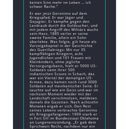
keinen Sinn mehr im Leben … ich
schwor Rache.“
Er war jetzt Geronimo auf dem
Kriegspfad. Er war Jäger und
Gejagter. Er kämpfte gegen den
Landraub durch die Goldsucher, und
mit jedem Angriff des Militärs wuchs
sein Hass. 1885 verlor er seine
zweite Familie, allein ein Sohn
überlebte. Was folgte, gilt heute als
Vorzeigekapitel in der Geschichte
des Guerillakriegs: Mit nur 35
kampffähigen Kriegern, acht
Jugendlichen und 101 Frauen mit
Kleinkindern, ohne jegliche
Versorgungsbasis, hielt er 5000 US-
Soldaten samt ihrer 500
indianischen Scouts in Schach, das
war ein Viertel der damaligen US-
Armee, dazu kamen noch rund 3000
Soldaten auf mexikanischer Seite. Er
tauchte auf wie ein Geist und war im
nächsten Moment wieder mit der
Landschaft verschmolzen, meldeten
damals die Gazetten. Nach achtzehn
Monaten ergab er sich. Den Rest
seines Lebens verbrachte Geronimo
als Kriegsgefangener; 1909 starb er
in Fort Sill im Bundesstaat Oklahoma
an Lungenentzündung. „Er gab dem
Sprichwort Recht, nachdem nur ein