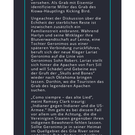
versehen. Als Grab mit Eisentür
identifizierte Miller das Grab des
Kiowa-Häuptlings Kicking Bird.
Ungeachtet der Diskussion über die
Echtheit der sterblichen Reste ist
inzwischen zusätzlich ein
Familienstreit entbrannt. Während
Harlyn und seine Mitkläger ihre
Blutverwandtschaft auf Lenna, eine
Tochter Geronimos aus einer
späteren Verbindung zurückführen,
beruft sich der neue Kläger Lariat
Geronimo auf die Linie von
Geronimos Sohn Robert. Lariat stellt
sich hinter die Apachen von Fort Sill
und will Schädel und Gebeine aus
der Gruft der „Skulls and Bones“
wieder nach Oklahoma bringen
lassen. Dorthin, wo die Touristen das
Grab des legendären Apachen
suchen.
„Como siempre – das alte Lied“,
meint Ramsey Clark traurig:
„Indianer gegen Indianer und die US-
Armee.“ Ihm geht es bei diesem Fall
vor allem um die Achtung, die die
Vereinigten Staaten gegenüber ihren
indigenen Bewohnern fehlen lassen.
Sollte Geronimo je in seiner Heimat
im Quellgebiet des Gila River seine