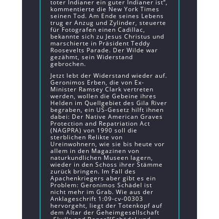
toter Indianer ein guter Indianer ist“,
kommentierte die New York Times
seinen Tod. Am Ende seines Lebens
trug er Anzug und Zylinder, steuerte
für Fotografen einen Cadillac,
bekannte sich zu Jesus Christus und
marschierte in Präsident Teddy
Roosevelts Parade. Der Wilde war
gezähmt, sein Widerstand
gebrochen.
Jetzt lebt der Widerstand wieder auf.
Geronimos Erben, die von Ex-
Minister Ramsey Clark vertreten
werden, wollen die Gebeine ihres
Helden im Quellgebiet des Gila River
begraben, ein US-Gesetz hilft ihnen
dabei: Der Native American Graves
Protection and Repatriation Act
(NAGPRA) von 1990 soll die
sterblichen Relikte von
Ureinwohnern, wie sie bis heute vor
allem in den Magazinen von
naturkundlichen Museen lagern,
wieder in den Schoss ihrer Stämme
zurück bringen. Im Fall des
Apachenkriegers aber gibt es ein
Problem: Geronimos Schädel ist
nicht mehr im Grab. Wie aus der
Anklageschrift 1:09-cv-00303
hervorgeht, liegt der Totenkopf auf
dem Altar der Geheimgesellschaft