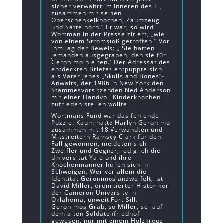
sicher verwahrt im Inneren des T.,
zusammen mit seinen
Oberschenkelknochen, Zaumzeug
und Sattelhorn.“ Er war, so wird
Wortman in der Presse zitiert, „wie
von einem Stromstoß getroffen.“ Vor
ihm lag der Beweis: „ Sie hatten
jemanden ausgegraben, den sie für
Geronimo hielten.“ Der Adressat des
entdeckten Briefes entpuppte sich
als Vater jenes „Skulls and Bones“-
Anwalts, der 1986 in New York den
Stammesvorsitzenden Ned Anderson
mit einer Handvoll Kinderknochen
zufrieden stellen wollte.
Wortmans Fund war das fehlende
Puzzle. Kaum hatte Harlyn Geronimo
zusammen mit 18 Verwandten und
Mitstreitern Ramsey Clark für den
Fall gewonnen, meldeten sich
Zweifler und Gegner; lediglich die
Universität Yale und ihre
Knochenmänner hüllen sich in
Schweigen. Wer vor allem die
Identität Geronimos anzweifelt, ist
David Miller, eremitierter Historiker
der Cameron University in
Oklahoma, unweit Fort Sill.
Geronimos Grab, so Miller, sei auf
dem alten Soldatenfriedhof
gewesen, nur mit einem Holzkreuz