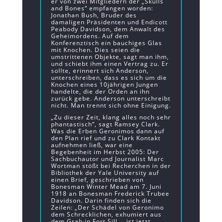
er von zwei Mitgliedern der „Skulls
and Bones“ empfangen worden:
Jonathan Bush, Bruder des
damaligen Präsidenten und Endicott
Peabody Davidson, dem Anwalt des
Geheimordens. Auf dem
Konferenztisch ein bauchiges Glas
mit Knochen. Dies seien die
umstrittenen Objekte, sagt man ihm,
und schiebt ihm einen Vertrag zu. Er
sollte, erinnert sich Anderson,
unterschreiben, dass es sich um die
Knochen eines 10jährigen Jungen
handelte, die der Orden an ihn
zurück gebe. Anderson unterschreibt
nicht. Man trennt sich ohne Einigung.
„Zu dieser Zeit, klang alles noch sehr
phantastisch“, sagt Ramsey Clark.
Was die Erben Geronimos dann auf
den Plan rief und zu Clark Kontakt
aufnehmen ließ, war eine
Begebenheit im Herbst 2005: Der
Sachbuchautor und Journalist Marc
Wortman stößt bei Recherchen in der
Bibliothek der Yale University auf
einen Brief, geschrieben von
Bonesman Winter Mead am 7. Juni
1918 an Bonesman Frederick Trubee
Davidson. Darin finden sich die
Zeilen: „Der Schädel von Geronimo
dem Schrecklichen, exhumiert aus
dem Grab in Fort Sill … ist jetzt