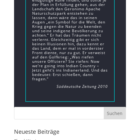
endgültige Ruhe finden, und sollte je
der Plan in Erfüllung gehen, aus der
Landschaft den Geronimo Apache
Naturschutzpark entstehen zu
lassen, dann wäre das in seinen
Augen „ein Symbol für die Welt, den
Krieg gegen die Natur zu beenden
und seine indigene Bevölkerung zu
achten.“ Er hat das Träumen nicht
verlernt. Gleichzeitig gibt er sich
keinen Illusionen hin, dazu kennt er
das Land, dem er mal in vorderster
Front diente, nur zu gut. Er verweist
auf den Golfkrieg: „Was riefen
unsere Offiziere? Sie riefen: Now
we’re going into Indian Country –
Jetzt geht’s ins Indianerland. Und das
bedeutet: Erst schießen, dann
fragen.“
Süddeutsche Zeitung 2010
Neueste Beiträge