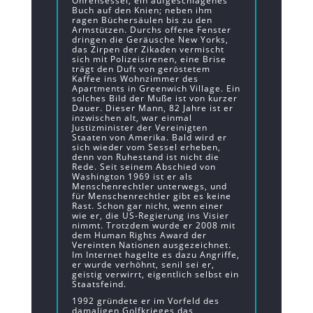
Ohrensessel, ein aufgeschlagenes
Buch auf den Knien; neben ihm
ragen Büchersäulen bis zu den
Armstützen. Durchs offene Fenster
dringen die Geräusche New Yorks,
das Zirpen der Zikaden vermischt
sich mit Polizeisirenen, eine Brise
trägt den Duft von geröstetem
Kaffee ins Wohnzimmer des
Apartments in Greenwich Village. Ein
solches Bild der Muße ist von kurzer
Dauer. Dieser Mann, 82 Jahre ist er
inzwischen alt, war einmal
Justizminister der Vereinigten
Staaten von Amerika. Bald wird er
sich wieder vom Sessel erheben,
denn von Ruhestand ist nicht die
Rede. Seit seinem Abschied von
Washington 1969 ist er als
Menschenrechtler unterwegs, und
für Menschenrechtler gibt es keine
Rast. Schon gar nicht, wenn einer
wie er, die US-Regierung ins Visier
nimmt. Trotzdem wurde er 2008 mit
dem Human Rights Award der
Vereinten Nationen ausgezeichnet.
Im Internet hagelte es dazu Angriffe,
er wurde verhöhnt, senil sei er,
geistig verwirrt, eigentlich selbst ein
Staatsfeind.
1992 gründete er im Vorfeld des
damaligen Golfkrieges das