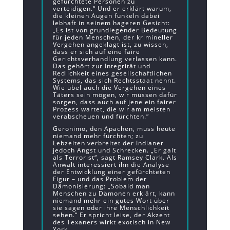
gefürchtete Personen zu
verteidigen.“ Und er erklärt warum,
die kleinen Augen funkeln dabei
lebhaft in seinem hageren Gesicht:
„Es ist von grundlegender Bedeutung
für jeden Menschen, der krimineller
Vergehen angeklagt ist, zu wissen,
dass er sich auf eine faire
Gerichtsverhandlung verlassen kann.
Das gehört zur Integrität und
Redlichkeit eines gesellschaftlichen
Systems, das sich Rechtsstaat nennt.
Wie übel auch die Vergehen eines
Täters sein mögen, wir müssen dafür
sorgen, dass auch auf jene ein fairer
Prozess wartet, die wir am meisten
verabscheuen und fürchten.“
Geronimo, den Apachen, muss heute
niemand mehr fürchten; zu
Lebzeiten verbreitet der Indianer
jedoch Angst und Schrecken. „Er galt
als Terrorist“, sagt Ramsey Clark. Als
Anwalt interessiert ihn die Analyse
der Entwicklung einer gefürchteten
Figur – und das Problem der
Dämonisierung: „Sobald man
Menschen zu Dämonen erklärt, kann
niemand mehr ein gutes Wort über
sie sagen oder ihre Menschlichkeit
sehen.“ Er spricht leise, der Akzent
des Texaners wirkt exotisch in New
York.