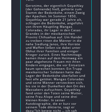
Geronimo, der eigentlich Goyathlay
(der Gähnende) hieß, gehörte zum
Stamm der Bedonkohe, einem Zweig
der Apachen. Im Sommer 1850,
Goyathlay war gerade 21 Jahre alt,
schlugen die Bedonkohe, angeführt
von ihrem Häuptling Mangas
Coloradas, ihr Lager in den Casas
Grandes in der mexikanischen
Provinz Chihuahua auf. Um Handel
zu treiben ritten die Männer in die
nahe Siedlung Janos, ihre Vorräte
und Waffen ließen sie dabei unter
Obhut ihrer Familien und einiger
Krieger zurück. Eines Nachmittags
kamen ihnen auf dem Heimweg ein
paar abgehetzte Frauen mit ihren
Kindern entgegen, die vor Entsetzen
kaum sprechen konnten: Ein Trupp
mexikanischer Soldaten hatte das
Lager der Bedonkohe überfallen und
fast alle getötet. Mangas Coloradas
und seine Männer versteckten sich,
bis sie in der Dunkelheit den Ort des
Massakers aufsuchten. Goyathlay
fand unter den Toten seine Mutter,
seine Frau Alope und seine drei
kleinen Kinder. In seiner
Autobiographie, die er kurz vor
seinem Tode diktierte, sagt er
dazu:“Ich betete nicht … ich sah