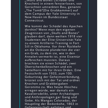
„Skulls and Bones“(Schädel und
Knochen) in einem fensterlosen, von
Gerüchten umrankten Bau, genannt
„The Tomb“(Die Grabkammer) auf
dem Campus der Yale University in
New Haven im Bundesstaat
Connecticut.
Wie kommt der Schädel des Apachen
dorthin? Wenn man den eigenen
Zeugnissen von „Skulls and Bones“
glauben darf, dann weilten 1918 vier
Studenten der Elite-Universität Yale
zu einem Artillerie-Training in Fort
Sill in Oklahoma. Vor ihrer Rückkehr
an die Ostküste plünderten die vier
ein Grab, zu dem sie, wie in den
Annalen vermerkt ist, eine Eisentür
aufbrechen mussten. Daraus
brachten sie einen Schädel, zwei
Oberschenkelknochen und ein
Sattelhorn mit für ihren Orden. Eine
Festschrift von 1933, zum 100.
Geburtstag der Geheimverbindung,
brüstet sich mit der Tat und ordnet
Knochen und Grabbeigaben
Geronimo zu. Was heute Abscheu
erregen würde, war damals ein
Kavaliersdelikt, unter Archäologen
und Anthropologen gar Gang und
Gebe. Als Mangas Coloradas, der
Häuptling der Bedonkohe, 1863 in
Gefangenschaft gefoltert und