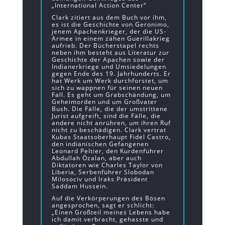
„International Action Center“
Clark zitiert aus dem Buch vor ihm,
es ist die Geschichte von Geronimo,
jenem Apachenkrieger, der die US-
Armee in einem zähen Guerillakrieg
aufrieb. Der Bücherstapel rechts
neben ihm besteht aus Literatur zur
Geschichte der Apachen sowie der
Indianerkriege und Umsiedelungen
gegen Ende des 19. Jahrhunderts. Er
hat Werk um Werk durchforstet, um
sich zu wappnen für seinen neuen
Fall. Es geht um Grabschändung, um
Geheimorden und um Großvater
Bush. Die Fälle, die der umstrittene
Jurist aufgreift, sind die Fälle, die
andere nicht anrühren, um ihren Ruf
nicht zu beschädigen. Clark vertrat
Kubas Staatsoberhaupt Fidel Castro,
den indianischen Gefangenen
Leonard Peltier, den Kurdenführer
Abdullah Özalan, aber auch
Diktatoren wie Charles Taylor von
Liberia, Serbenführer Slobodan
Milosociv und Iraks Präsident
Saddam Hussein.
Auf die Verkörperungen des Bösen
angesprochen, sagt er schlicht:
„Einen Großteil meines Lebens habe
ich damit verbracht, gehasste und