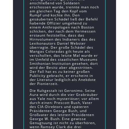
anschließend von Soldaten
erschossen wurde, trennte man noch
am gleichen Tag den Kopf vom
Rumpf und kochte ihn. Den
gesäuberten Schädel ließ der Befehl
habende Offizier umgehend zu
einem Anthropologen nach Boston
schicken, der nach dem Vermessen
erstaunt feststellte, dass das
Hirnvolumen des Indianers das des
Lexikonautors Daniel Webster
überragte. Der große Schädel des
Mangas Coloradas gilt heute als
verschollen, das letzte Mal wurde er
im Umfeld des staatlichen Museums
Smithonian Institution gesehen, dort
wird der Besitz aber abgestritten.
Der Fall hat es zu keiner großen
Publicity gebracht, er erscheint in
der Literatur lediglich als Anekdote
der Pionierzeit.
Die Kultgestalt ist Geronimo. Seine
Aura wird durch die vier Grabräuber
aus Yale noch mysteriöser; vor allem
durch einen: Prescott Bush, Vater
des CIA-Direktors und späteren
Präsidenten George Bush, und
Großvater des letzten Präsidenten
George W. Bush. Eine gewisse
Genugtuung ist nicht zu überhören,
wenn Ramsey Clark die drei